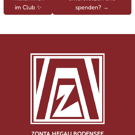
im Club ✨
spenden?
→
ZONTA HEGAU BODENSEE